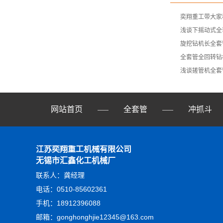
奕翔重工带大家
浅谈下摇动式全
旋挖钻机长全套
全套管全回转钻
浅谈搓管机全套
网站首页
全套管
冲抓斗
——
——
江苏奕翔重工机械有限公司
无锡市汇鑫化工机械厂
联系人：龚经理
电话：0510-85602361
手机：18912396088
邮箱：gonghonghjie12345@163.com