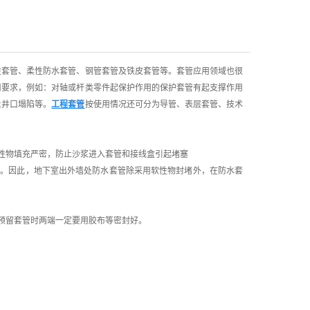
性套管、柔性防水套管、钢管套管及铁皮套管等。套管应用领域也很
用要求，例如：对轴或杆类零件起保护作用的保护套管有起支撑作用
止井口塌陷等。
工程套管
按使用情况还可分为导管、表层套管、技术
性物填充严密，防止沙浆进入套管和接线盒引起堵塞
境。因此，地下室出外墙处防水套管除采用软性物封堵外，在防水套
预留套管时两端一定要用胶布等密封好。