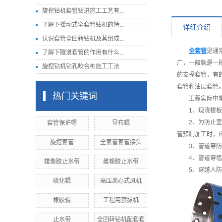
旋挖钻机套管钻进施工工艺有...
了解下摇动式全套管钻机的特...
详细介绍
认识套管全回转钻机及其组成...
全套管
是通
了解下隧道套管的作用有什么...
广，一般就是一
旋挖钻机钻孔咬合桩施工工法
的支撑套管，有
套管和油层套管
热门关键词
工程实际中
1、现浇楼
2、为防止
套管保护帽
导布辊
管预制加工时，
旋挖套管
全套管套管接头
3、管道穿
4、管道穿
雄像胶止水带
雌橡胶止水带
5、穿越人
硫化辊
高压离心式风机
橡胶辊
工程用顶拔机
止水带
全回转钻机配套套