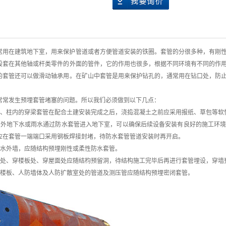
常用在建筑地下室，用来保护管道或者方便管道安装的铁圈。套管的分很多种，有刚
段套在其他轴或杆类零件的外面的管件，它的作用也很多，根据不同环境有不同的作
的套管还可以做滑动轴承用。在矿山中套管是用来保护钻孔的，通常用在钻口处，防
。
常常发生预埋套管堵塞的问题。所以我们必须做到以下几点：
板、柱内的穿梁套管在配合土建安装完成之后，浇捣混凝土之前应采用报纸、草包等软
室外地下水或雨水通过防水套管进入地下室，可以确保后续设备安装有良好的施工环
应在套管一端端口采用钢板焊接封堵，待防水套管管道安装时再开启。
防水外墙，应随结构预埋刚性或柔性防水套管。
墙处、穿楼板处、穿屋面处应随结枃预留洞，待结构施工完毕后再进行套管埋设，穿墙
防楼板、人防墙体及人防扩散室处的管道及测压管应随结构预埋密闭套管。