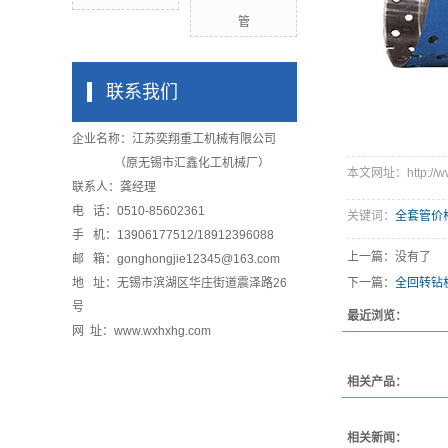
管
联系我们
企业名称：江苏奕翔重工机械有限公司
（原无锡市汇鑫化工机械厂）
本文网址：http://www
联系人：龚经理
电 话：0510-85602361
关键词：
全套管价
手 机：13906177512/18912396088
上一篇：没有了
邮 箱：gonghongjie12345@163.com
地 址：无锡市滨湖区华庄街道震泽路26
下一篇：
全回转钻
号
最近浏览：
网 址：www.wxhxhg.com
相关产品：
相关新闻：