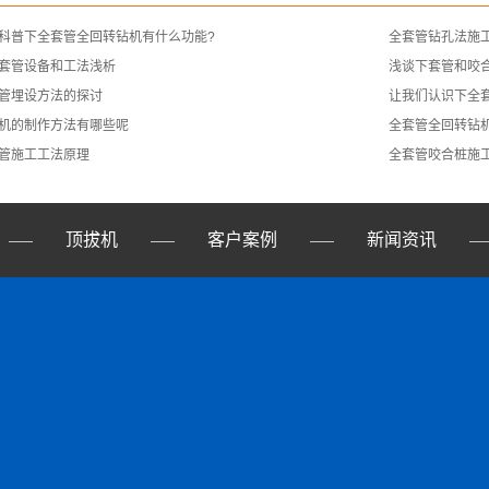
科普下全套管全回转钻机有什么功能?
全套管钻孔法施
套管设备和工法浅析
浅谈下套管和咬
管埋设方法的探讨
让我们认识下全
机的制作方法有哪些呢
全套管全回转钻
管施工工法原理
全套管咬合桩施
顶拔机
客户案例
新闻资讯
——
——
——
—