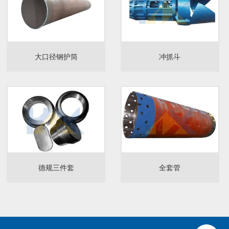
大口径钢护筒
冲抓斗
德规三件套
全套管